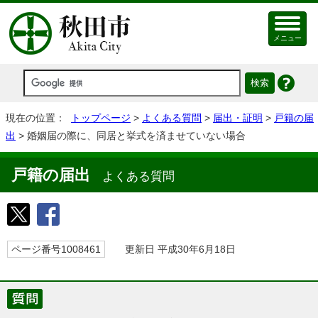
メニュー
現在の位置：
トップページ
>
よくある質問
>
届出・証明
>
戸籍の届
出
> 婚姻届の際に、同居と挙式を済ませていない場合
戸籍の届出
よくある質問
ページ番号1008461
更新日 平成30年6月18日