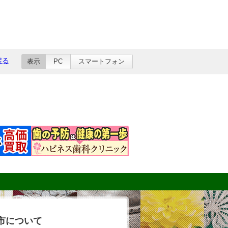
戻る
表示
PC
スマートフォン
市について