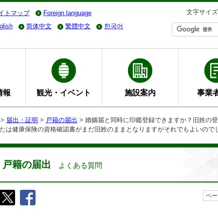
文字サイズ
イトマップ
Foreign language
glish
简体中文
繁體中文
한국어
情報
観光・イベント
施設案内
事業
>
届出・証明
>
戸籍の届出
> 婚姻届と同時に印鑑登録できますか？旧姓の
たは健康保険の資格確認書がまだ旧姓のままとなりますがそれでもよいので
戸籍の届出
よくある質問
ペー