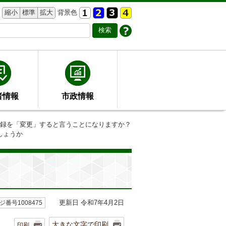
縮小
標準
拡大
背景色
者情報
市政情報
登録を「変更」すると言うことになりますか？
しょうか
更新日 令和7年4月2日
ジ番号1008475
大きな文字で印刷
印刷