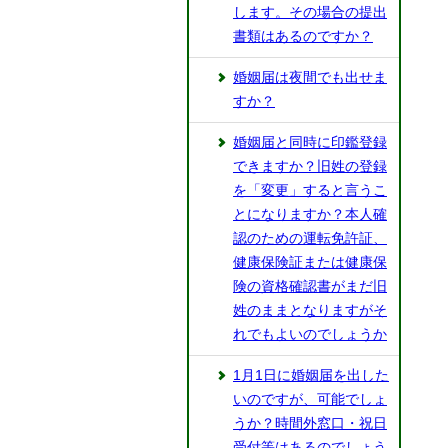
します。その場合の提出
書類はあるのですか？
婚姻届は夜間でも出せま
すか？
婚姻届と同時に印鑑登録
できますか？旧姓の登録
を「変更」すると言うこ
とになりますか？本人確
認のための運転免許証、
健康保険証または健康保
険の資格確認書がまだ旧
姓のままとなりますがそ
れでもよいのでしょうか
1月1日に婚姻届を出した
いのですが、可能でしょ
うか？時間外窓口・祝日
受付等はあるのでしょう