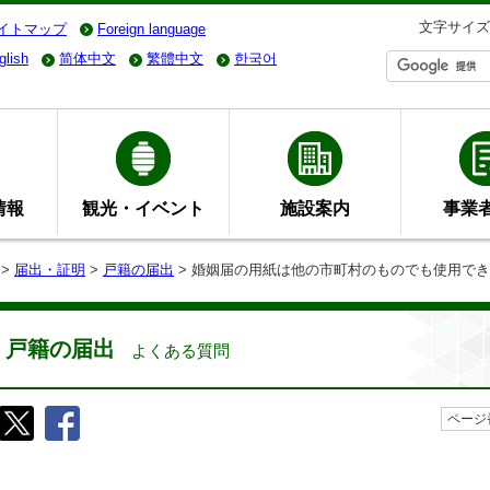
文字サイズ
イトマップ
Foreign language
glish
简体中文
繁體中文
한국어
情報
観光・イベント
施設案内
事業
>
届出・証明
>
戸籍の届出
> 婚姻届の用紙は他の市町村のものでも使用で
戸籍の届出
よくある質問
ページ番