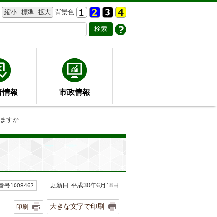
縮小
標準
拡大
背景色
者情報
市政情報
きますか
更新日 平成30年6月18日
号1008462
大きな文字で印刷
印刷