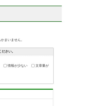
もかまいません。
ください。
情報が少ない
文章量が