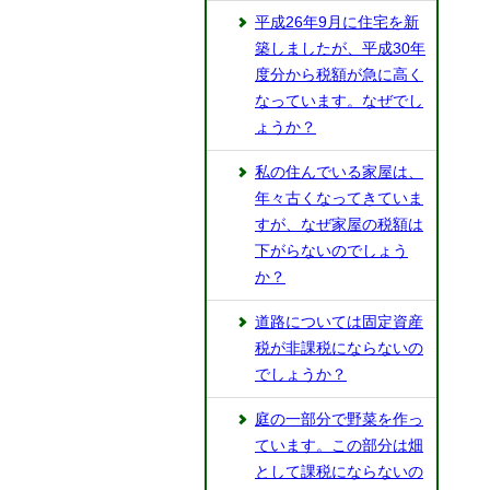
平成26年9月に住宅を新
築しましたが、平成30年
度分から税額が急に高く
なっています。なぜでし
ょうか？
私の住んでいる家屋は、
年々古くなってきていま
すが、なぜ家屋の税額は
下がらないのでしょう
か？
道路については固定資産
税が非課税にならないの
でしょうか？
庭の一部分で野菜を作っ
ています。この部分は畑
として課税にならないの