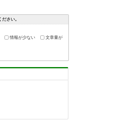
ください。
情報が少ない
文章量が