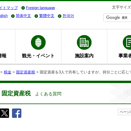
文字サイズ
イトマップ
Foreign language
glish
简体中文
繁體中文
한국어
情報
観光・イベント
施設案内
事業
>
税金
>
固定資産税
> 固定資産を3人で共有していますが、持分ごとに応じ
固定資産税
よくある質問
ページ番