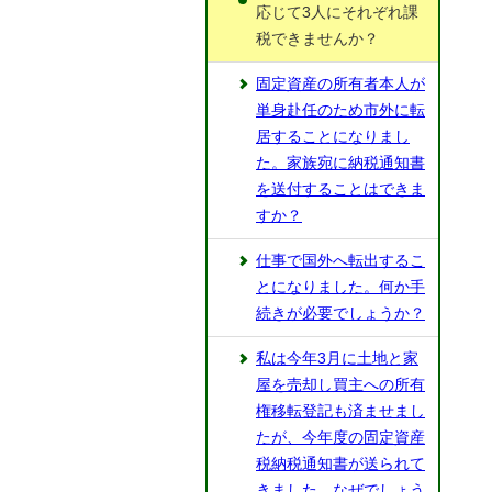
応じて3人にそれぞれ課
税できませんか？
固定資産の所有者本人が
単身赴任のため市外に転
居することになりまし
た。家族宛に納税通知書
を送付することはできま
すか？
仕事で国外へ転出するこ
とになりました。何か手
続きが必要でしょうか？
私は今年3月に土地と家
屋を売却し買主への所有
権移転登記も済ませまし
たが、今年度の固定資産
税納税通知書が送られて
きました。なぜでしょう