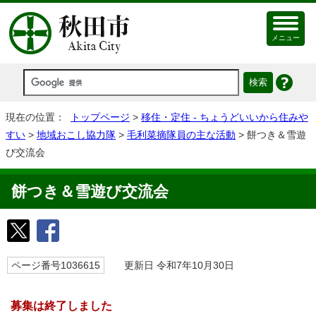
メニュー
現在の位置：
トップページ
>
移住・定住 - ちょうどいいから住みや
すい
>
地域おこし協力隊
>
毛利菜摘隊員の主な活動
> 餅つき＆雪遊
び交流会
餅つき＆雪遊び交流会
ページ番号1036615
更新日 令和7年10月30日
募集は終了しました