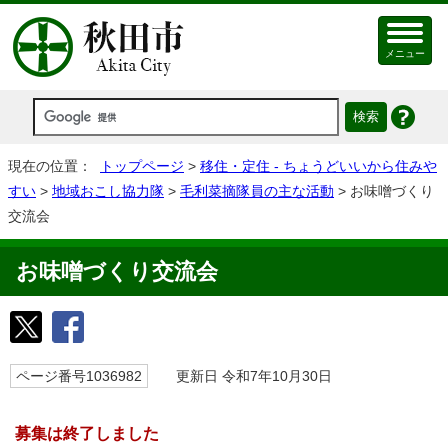
メニュー
現在の位置：
トップページ
>
移住・定住 - ちょうどいいから住みや
すい
>
地域おこし協力隊
>
毛利菜摘隊員の主な活動
> お味噌づくり
交流会
お味噌づくり交流会
ページ番号1036982
更新日 令和7年10月30日
募集は終了しました