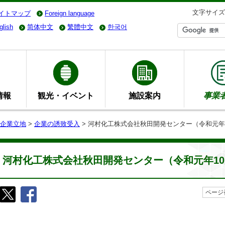
文字サイズ
イトマップ
Foreign language
glish
简体中文
繁體中文
한국어
情報
観光・イベント
施設案内
事業
企業立地
>
企業の誘致受入
> 河村化工株式会社秋田開発センター（令和元年1
河村化工株式会社秋田開発センター（令和元年10
ページ番