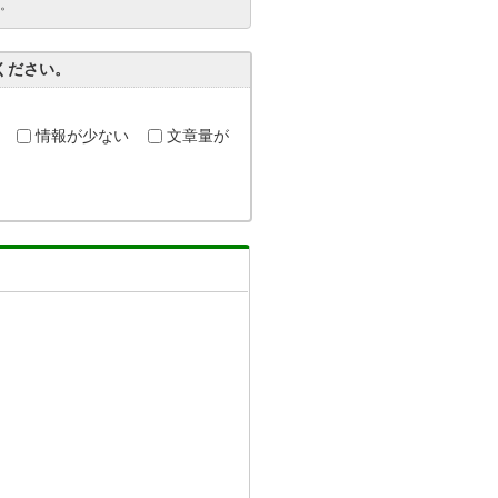
。
ください。
情報が少ない
文章量が