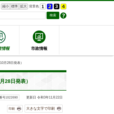
縮小
標準
拡大
背景色
者情報
市政情報
0月28日発表）
月28日発表）
更新日 令和3年11月22日
号1022690
大きな文字で印刷
印刷