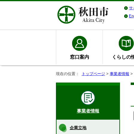
サ
En
窓口案内
くらしの
現在の位置：
トップページ
>
事業者情報
>
事業者情報
企業立地