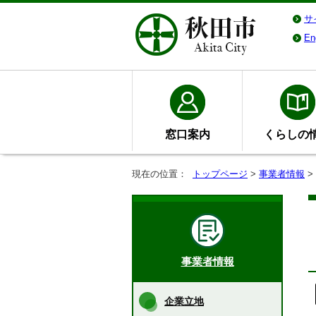
サ
En
窓口案内
くらしの
現在の位置：
トップページ
>
事業者情報
>
事業者情報
企業立地