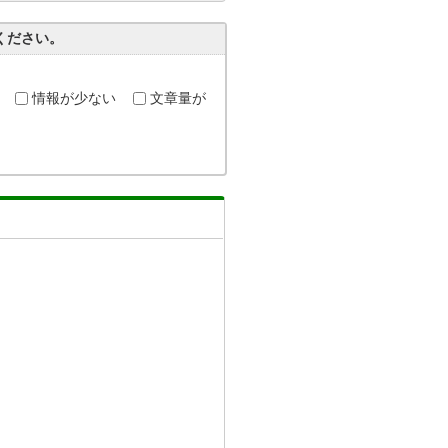
ください。
情報が少ない
文章量が