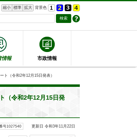
縮小
標準
拡大
背景色
者情報
市政情報
ト（令和2年12月15日発表）
（令和2年12月15日発
更新日 令和3年11月22日
号1027540