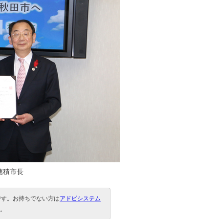
穂積市長
要です。お持ちでない方は
アドビシステム
。