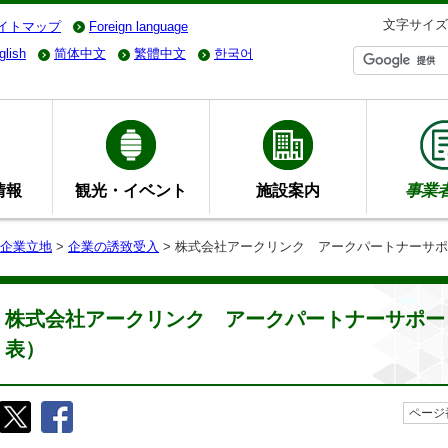
文字サイズ
イトマップ
Foreign language
glish
简体中文
繁體中文
한국어
情報
観光・イベント
施設案内
事業
企業立地
>
企業の誘致受入
> 株式会社アークリンク アークパートナーサポー
株式会社アークリンク アークパートナーサポート
表）
ページ番