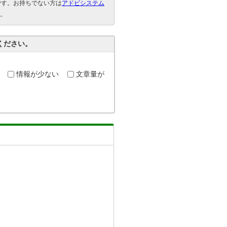
要です。お持ちでない方は
アドビシステム
。
ください。
情報が少ない
文章量が