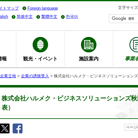
文字サイズ
イトマップ
Foreign language
glish
简体中文
繁體中文
한국어
情報
観光・イベント
施設案内
事業
企業立地
>
企業の誘致受入
> 株式会社ハルメク・ビジネスソリューションズ
株式会社ハルメク・ビジネスソリューションズ秋田
表）
ページ番