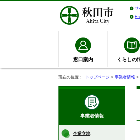
サ
En
窓口案内
くらしの
現在の位置：
トップページ
>
事業者情報
>
事業者情報
企業立地