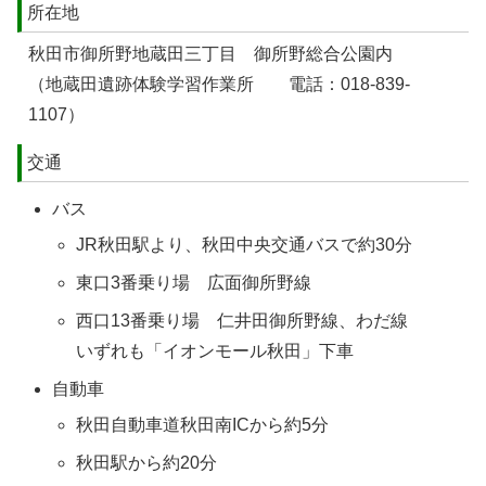
所在地
秋田市御所野地蔵田三丁目 御所野総合公園内
（地蔵田遺跡体験学習作業所 電話：018-839-
1107）
交通
バス
JR秋田駅より、秋田中央交通バスで約30分
東口3番乗り場 広面御所野線
西口13番乗り場 仁井田御所野線、わだ線
いずれも「イオンモール秋田」下車
自動車
秋田自動車道秋田南ICから約5分
秋田駅から約20分