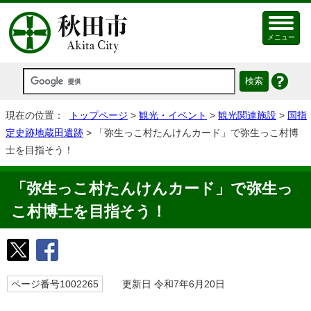
メニュー
現在の位置：
トップページ
>
観光・イベント
>
観光関連施設
>
国指
定史跡地蔵田遺跡
> 「弥生っこ村たんけんカード」で弥生っこ村博
士を目指そう！
「弥生っこ村たんけんカード」で弥生っ
こ村博士を目指そう！
ページ番号1002265
更新日 令和7年6月20日