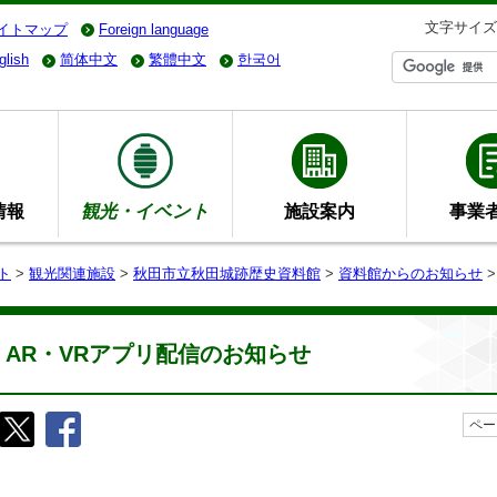
文字サイズ
イトマップ
Foreign language
glish
简体中文
繁體中文
한국어
情報
観光・イベント
施設案内
事業
ト
>
観光関連施設
>
秋田市立秋田城跡歴史資料館
>
資料館からのお知らせ
>
AR・VRアプリ配信のお知らせ
ペー