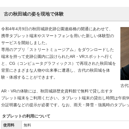
古の秋田城の姿を現地で体験
令和4年4月9日の秋田城跡史跡公園連絡橋の開通にあわせて、
携帯タブレット端末やスマートフォンを用いた新しい体験型の
サービスを開始しました。
専用のアプリ「ストリートミュージアム」をダウンロードした
端末を持って史跡公園内に設けられたAR・VRスポットへ行く
と、CG（コンピュータグラフィックス）で再現された秋田城を
背景にさまざまな人物や出来事に遭遇し、古代の秋田城を体
験・体感することができます。
古代
AR・VRの体験には、秋田城跡歴史資料館で無料で貸し出すタ
ブレット端末をご利用ください。タブレット端末の貸出し時間は午前9
分証明書などの提示が必要です。なお、雨天・降雪・強風時のタブレ
タブレットの利用について
使用料
無料