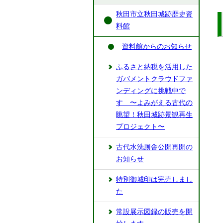
秋田市立秋田城跡歴史資
料館
資料館からのお知らせ
ふるさと納税を活用した
ガバメントクラウドファ
ンディングに挑戦中で
す 〜よみがえる古代の
眺望！秋田城跡景観再生
プロジェクト〜
古代水洗厠舎公開再開の
お知らせ
特別御城印は完売しまし
た
常設展示図録の販売を開