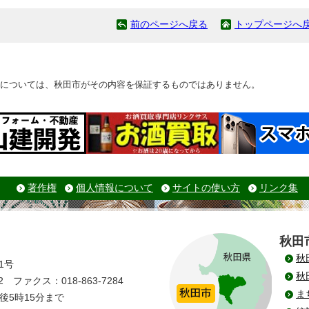
前のページへ戻る
トップページへ
については、秋田市がその内容を保証するものではありません。
著作権
個人情報について
サイトの使い方
リンク集
秋田
秋
1号
秋
 ファクス：018-863-7284
ま
後5時15分まで