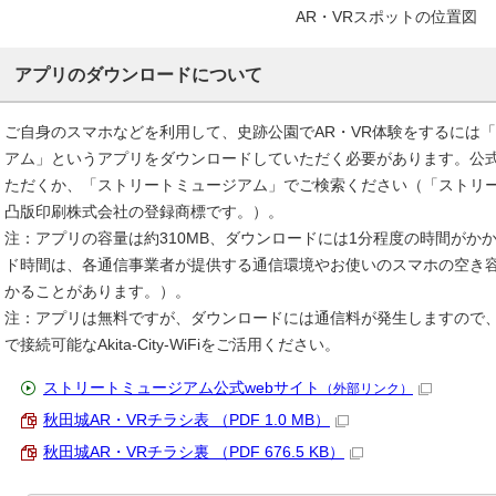
AR・VRスポットの位置図
アプリのダウンロードについて
ご自身のスマホなどを利用して、史跡公園でAR・VR体験をするには
アム」というアプリをダウンロードしていただく必要があります。公式
ただくか、「ストリートミュージアム」でご検索ください（「ストリ
凸版印刷株式会社の登録商標です。）。
注：アプリの容量は約310MB、ダウンロードには1分程度の時間がか
ド時間は、各通信事業者が提供する通信環境やお使いのスマホの空き
かることがあります。）。
注：アプリは無料ですが、ダウンロードには通信料が発生しますので
で接続可能なAkita-City-WiFiをご活用ください。
ストリートミュージアム公式webサイト
（外部リンク）
秋田城AR・VRチラシ表 （PDF 1.0 MB）
秋田城AR・VRチラシ裏 （PDF 676.5 KB）