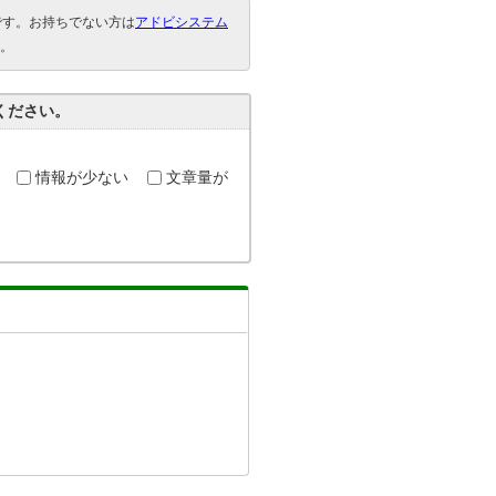
要です。お持ちでない方は
アドビシステム
。
ください。
情報が少ない
文章量が