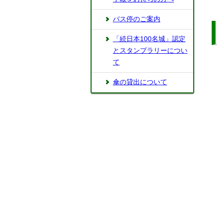
バス停のご案内
「続日本100名城」認定
とスタンプラリーについ
て
傘の貸出について