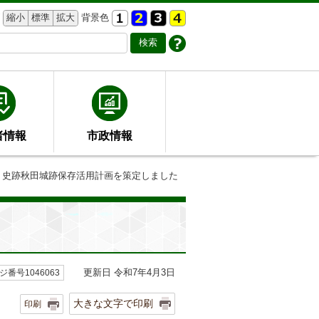
縮小
標準
拡大
背景色
者情報
市政情報
 史跡秋田城跡保存活用計画を策定しました
更新日 令和7年4月3日
ジ番号1046063
大きな文字で印刷
印刷