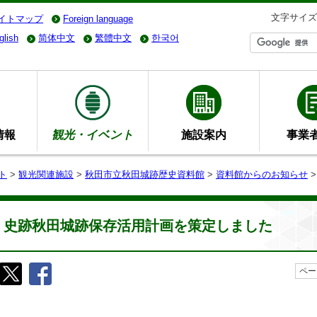
文字サイズ
イトマップ
Foreign language
glish
简体中文
繁體中文
한국어
情報
観光・イベント
施設案内
事業
ト
>
観光関連施設
>
秋田市立秋田城跡歴史資料館
>
資料館からのお知らせ
>
史跡秋田城跡保存活用計画を策定しました
ペー