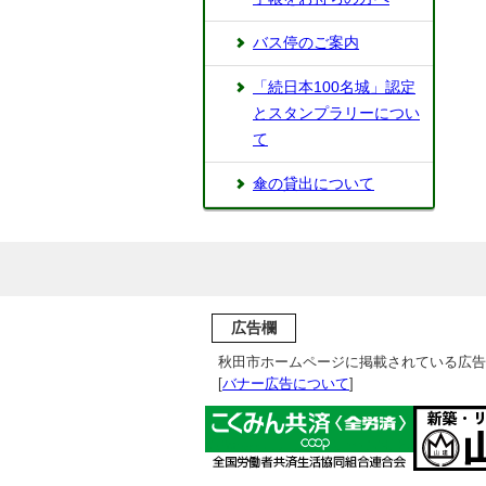
バス停のご案内
「続日本100名城」認定
とスタンプラリーについ
て
傘の貸出について
広告欄
秋田市ホームページに掲載されている広告
[
バナー広告について
]