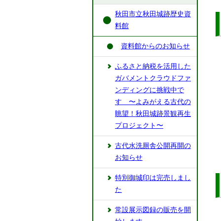
秋田市立秋田城跡歴史資
料館
資料館からのお知らせ
ふるさと納税を活用した
ガバメントクラウドファ
ンディングに挑戦中で
す 〜よみがえる古代の
眺望！秋田城跡景観再生
プロジェクト〜
古代水洗厠舎公開再開の
お知らせ
特別御城印は完売しまし
た
常設展示図録の販売を開