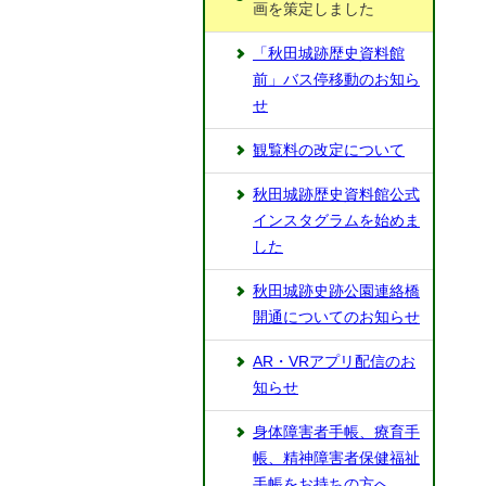
画を策定しました
「秋田城跡歴史資料館
前」バス停移動のお知ら
せ
観覧料の改定について
秋田城跡歴史資料館公式
インスタグラムを始めま
した
秋田城跡史跡公園連絡橋
開通についてのお知らせ
AR・VRアプリ配信のお
知らせ
身体障害者手帳、療育手
帳、精神障害者保健福祉
手帳をお持ちの方へ