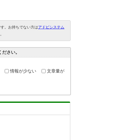
要です。お持ちでない方は
アドビシステム
。
ください。
情報が少ない
文章量が