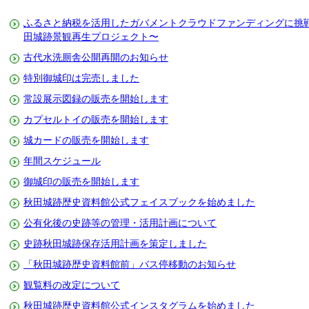
ふるさと納税を活用したガバメントクラウドファンディングに挑
田城跡景観再生プロジェクト〜
古代水洗厠舎公開再開のお知らせ
特別御城印は完売しました
常設展示図録の販売を開始します
カプセルトイの販売を開始します
城カードの販売を開始します
年間スケジュール
御城印の販売を開始します
秋田城跡歴史資料館公式フェイスブックを始めました
公有化後の史跡等の管理・活用計画について
史跡秋田城跡保存活用計画を策定しました
「秋田城跡歴史資料館前」バス停移動のお知らせ
観覧料の改定について
秋田城跡歴史資料館公式インスタグラムを始めました