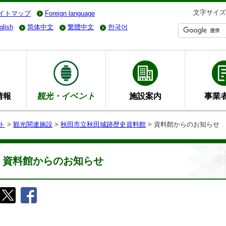
文字サイズ
イトマップ
Foreign language
glish
简体中文
繁體中文
한국어
情報
観光・イベント
施設案内
事業
ト
>
観光関連施設
>
秋田市立秋田城跡歴史資料館
> 資料館からのお知らせ
資料館からのお知らせ