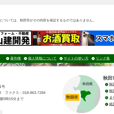
については、秋田市がその内容を保証するものではありません。
著作権
個人情報について
サイトの使い方
リンク集
秋田
秋
1号
秋
 ファクス：018-863-7284
ま
後5時15分まで
統