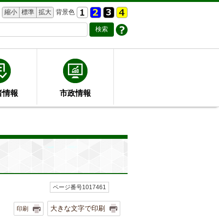
縮小
標準
拡大
背景色
者情報
市政情報
ページ番号1017461
大きな文字で印刷
印刷