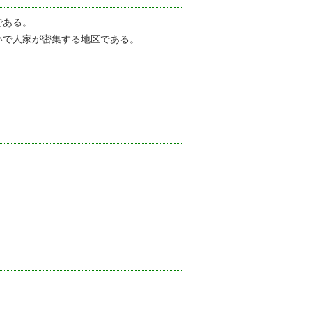
である。
いで人家が密集する地区である。