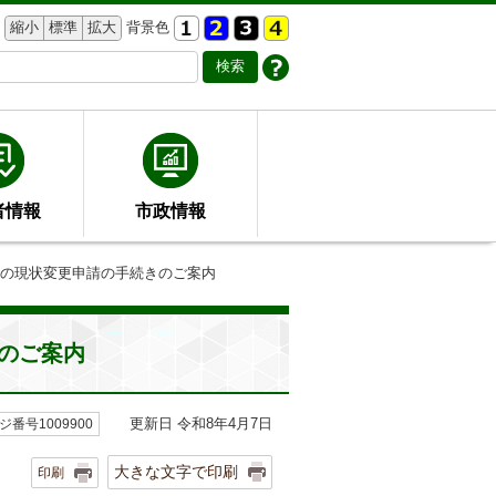
縮小
標準
拡大
背景色
者情報
市政情報
合の現状変更申請の手続きのご案内
のご案内
更新日 令和8年4月7日
ジ番号1009900
大きな文字で印刷
印刷