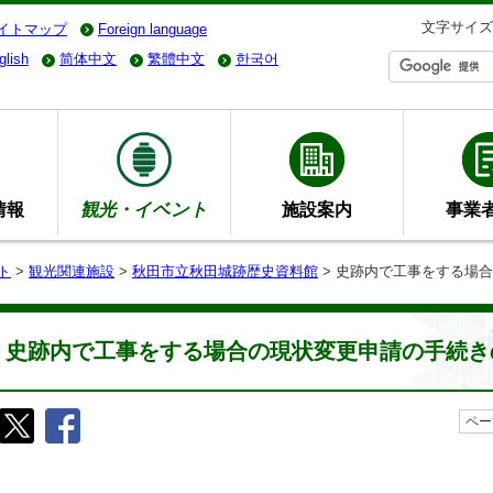
文字サイズ
イトマップ
Foreign language
glish
简体中文
繁體中文
한국어
情報
観光・イベント
施設案内
事業
ト
>
観光関連施設
>
秋田市立秋田城跡歴史資料館
> 史跡内で工事をする場
史跡内で工事をする場合の現状変更申請の手続き
ペー