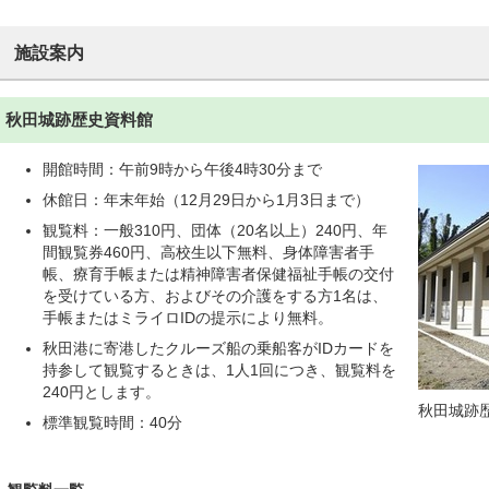
施設案内
秋田城跡歴史資料館
開館時間：午前9時から午後4時30分まで
休館日：年末年始（12月29日から1月3日まで）
観覧料：一般310円、団体（20名以上）240円、年
間観覧券460円、高校生以下無料、身体障害者手
帳、療育手帳または精神障害者保健福祉手帳の交付
を受けている方、およびその介護をする方1名は、
手帳またはミライロIDの提示により無料。
秋田港に寄港したクルーズ船の乗船客がIDカードを
持参して観覧するときは、1人1回につき、観覧料を
240円とします。
秋田城跡
標準観覧時間：40分