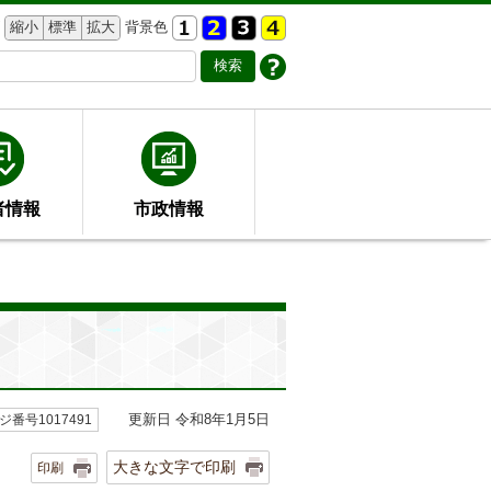
縮小
標準
拡大
背景色
者情報
市政情報
更新日 令和8年1月5日
ジ番号1017491
大きな文字で印刷
印刷