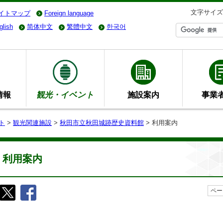
文字サイズ
イトマップ
Foreign language
glish
简体中文
繁體中文
한국어
情報
観光・イベント
施設案内
事業
ト
>
観光関連施設
>
秋田市立秋田城跡歴史資料館
> 利用案内
利用案内
ペー