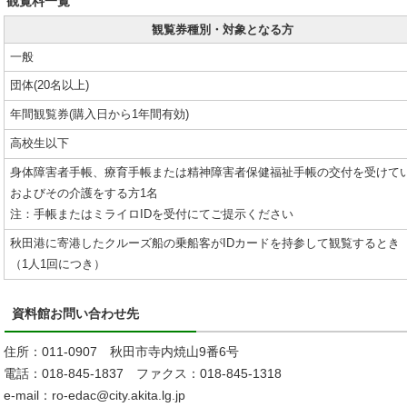
観覧料一覧
観覧券種別・対象となる方
一般
団体(20名以上)
年間観覧券(購入日から1年間有効)
高校生以下
身体障害者手帳、療育手帳または精神障害者保健福祉手帳の交付を受けて
およびその介護をする方1名
注：手帳またはミライロIDを受付にてご提示ください
秋田港に寄港したクルーズ船の乗船客がIDカードを持参して観覧するとき
（1人1回につき）
資料館お問い合わせ先
住所：011-0907 秋田市寺内焼山9番6号
電話：018-845-1837 ファクス：018-845-1318
e-mail：ro-edac@city.akita.lg.jp