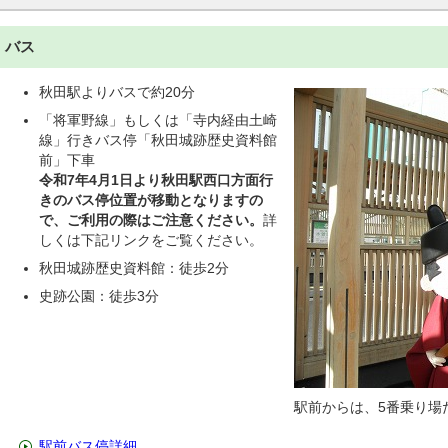
バス
秋田駅よりバスで約20分
「将軍野線」もしくは「寺内経由土崎
線」行きバス停「秋田城跡歴史資料館
前」下車
令和7年4月1日より秋田駅西口方面行
きのバス停位置が移動となりますの
で、ご利用の際はご注意ください。
詳
しくは下記リンクをご覧ください。
秋田城跡歴史資料館：徒歩2分
史跡公園：徒歩3分
駅前からは、5番乗り場
駅前バス停詳細