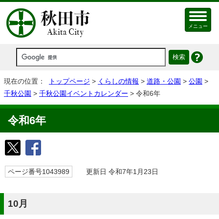
メニュー
現在の位置：
トップページ
>
くらしの情報
>
道路・公園
>
公園
>
千秋公園
>
千秋公園イベントカレンダー
> 令和6年
令和6年
ページ番号1043989
更新日 令和7年1月23日
10月