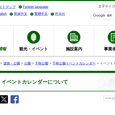
文字サイズ
イトマップ
Foreign language
glish
简体中文
繁體中文
한국어
情報
観光・イベント
施設案内
事業
>
道路・公園
>
公園
>
千秋公園
>
千秋公園イベントカレンダー
> イベント
イベントカレンダーについて
ページ番