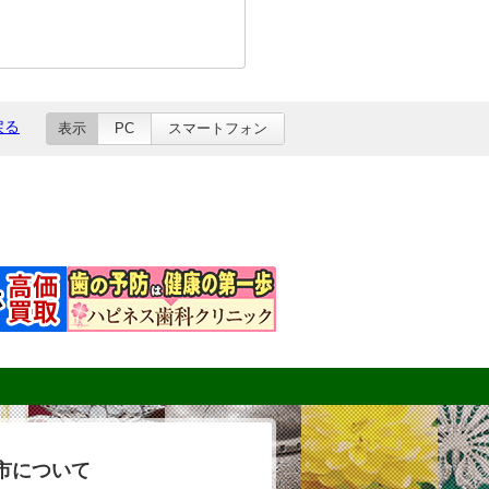
戻る
表示
PC
スマートフォン
市について