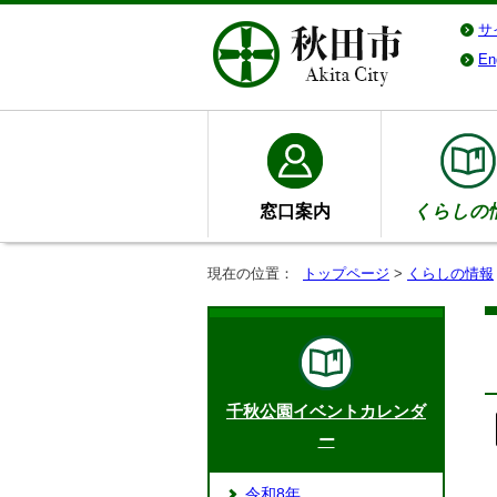
サ
En
窓口案内
くらしの
現在の位置：
トップページ
>
くらしの情報
千秋公園イベントカレンダ
ー
令和8年