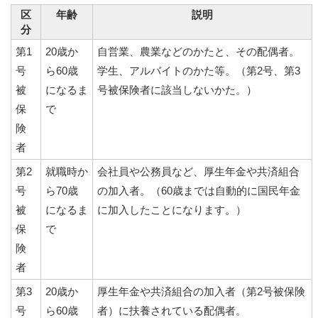
区
年齢
説明
分
第1
20歳か
自営業、農業などのかたと、その配偶者。
号
ら60歳
学生、アルバイトのかた等。（第2号、第3
被
になるま
号被保険者に該当しないかた。）
保
で
険
者
第2
就職時か
会社員や公務員など、厚生年金や共済組合
号
ら70歳
の加入者。（60歳までは自動的に国民年金
被
になるま
に加入したことになります。）
保
で
険
者
第3
20歳か
厚生年金や共済組合の加入者（第2号被保険
号
ら60歳
者）に扶養されている配偶者。