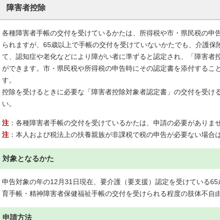
障害者控除
各種障害者手帳の交付を受けているかたは、所得税や市・県民税の申
られますが、65歳以上で手帳の交付を受けていないかたでも、介護保
て、認知症や老化などにより障がい者に準ずると認定され、「障害者
ができます。市・県民税や所得税の申告時にその認定書を添付するこ
す。
控除を受けるときに必要な「障害者控除対象者認定書」の交付を受け
い。
注
：各種障害者手帳の交付を受けているかたは、申請の必要がありま
注
：本人および税法上の扶養親族が非課税で税の申告が必要ない場合
対象となるかた
申告対象の年の12月31日現在、要介護（要支援）認定を受けている6
育手帳・精神障害者保健福祉手帳の交付を受けられる程度の肢体不自
申請方法