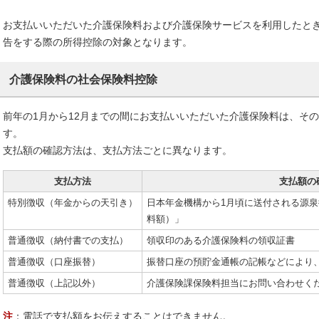
お支払いいただいた介護保険料および介護保険サービスを利用したと
告をする際の所得控除の対象となります。
介護保険料の社会保険料控除
前年の1月から12月までの間にお支払いいただいた介護保険料は、そ
す。
支払額の確認方法は、支払方法ごとに異なります。
支払方法
支払額の
特別徴収（年金からの天引き）
日本年金機構から1月頃に送付される源
料額）」
普通徴収（納付書での支払）
領収印のある介護保険料の領収証書
普通徴収（口座振替）
振替口座の預貯金通帳の記帳などにより
普通徴収（上記以外）
介護保険課保険料担当にお問い合わせく
注
：電話で支払額をお伝えすることはできません。