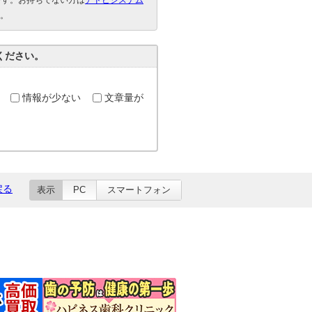
要です。お持ちでない方は
アドビシステム
。
ください。
情報が少ない
文章量が
戻る
表示
PC
スマートフォン