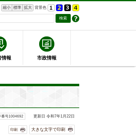
縮小
標準
拡大
背景色
者情報
市政情報
更新日 令和7年1月22日
番号1004692
大きな文字で印刷
印刷