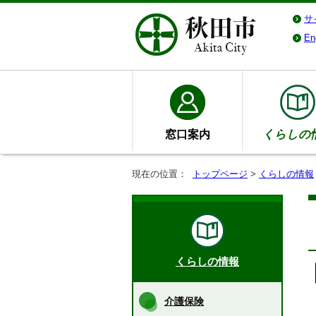
サ
En
窓口案内
くらしの
現在の位置：
トップページ
>
くらしの情報
くらしの情報
介護保険