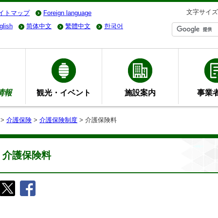
文字サイズ
イトマップ
Foreign language
glish
简体中文
繁體中文
한국어
情報
観光・イベント
施設案内
事業
>
介護保険
>
介護保険制度
> 介護保険料
介護保険料