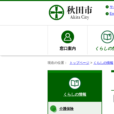
サ
En
窓口案内
くらしの
現在の位置：
トップページ
>
くらしの情報
くらしの情報
介護保険