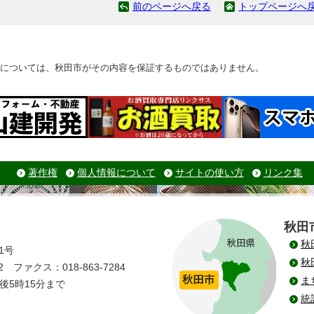
前のページへ戻る
トップページへ
については、秋田市がその内容を保証するものではありません。
著作権
個人情報について
サイトの使い方
リンク集
秋田
秋
1号
秋
 ファクス：018-863-7284
ま
後5時15分まで
統