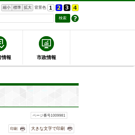
縮小
標準
拡大
背景色
者情報
市政情報
ページ番号1009981
大きな文字で印刷
印刷