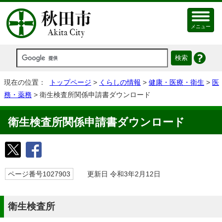
メニュー
現在の位置：
トップページ
>
くらしの情報
>
健康・医療・衛生
>
医
務・薬務
> 衛生検査所関係申請書ダウンロード
衛生検査所関係申請書ダウンロード
ページ番号1027903
更新日 令和3年2月12日
衛生検査所