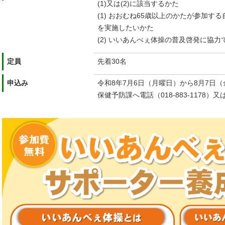
(1)又は(2)に該当するかた
(1) おおむね65歳以上のかたが参加
を実施したいかた
(2) いいあんべぇ体操の普及啓発に協力
定員
先着30名
申込み
令和8年7月6日（月曜日）から8月7日
保健予防課へ電話（018-883-1178）