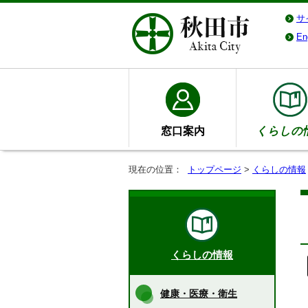
サ
En
窓口案内
くらしの
現在の位置：
トップページ
>
くらしの情報
くらしの情報
健康・医療・衛生