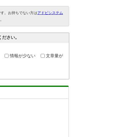
要です。お持ちでない方は
アドビシステム
。
ください。
情報が少ない
文章量が