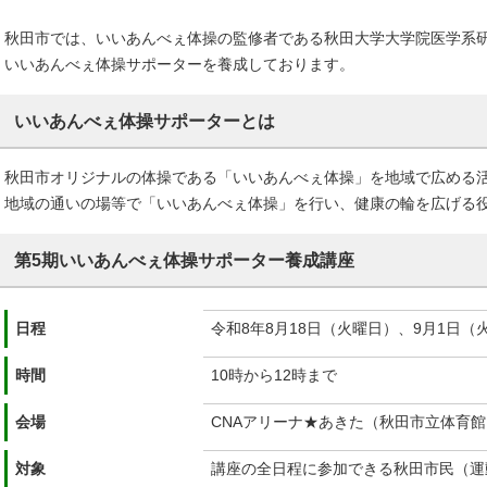
秋田市では、いいあんべぇ体操の監修者である秋田大学大学院医学系
いいあんべぇ体操サポーターを養成しております。
いいあんべぇ体操サポーターとは
秋田市オリジナルの体操である「いいあんべぇ体操」を地域で広める
地域の通いの場等で「いいあんべぇ体操」を行い、健康の輪を広げる
第5期いいあんべぇ体操サポーター養成講座
日程
令和8年8月18日（火曜日）、9月1日（
時間
10時から12時まで
会場
CNAアリーナ★あきた（秋田市立体育
対象
講座の全日程に参加できる秋田市民（運