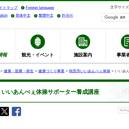
文字サイズ
イトマップ
Foreign language
glish
简体中文
繁體中文
한국어
情報
観光・イベント
施設案内
事業
>
健康・医療・衛生
>
健康づくり事業
>
秋田市いいあんべぇ体操
> いいあ
いいあんべぇ体操サポーター養成講座
ページ