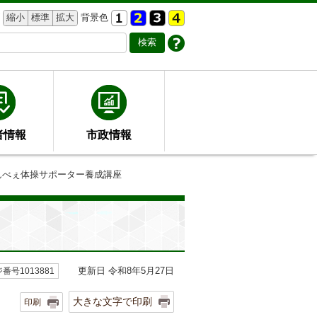
縮小
標準
拡大
背景色
者情報
市政情報
んべぇ体操サポーター養成講座
更新日 令和8年5月27日
番号1013881
大きな文字で印刷
印刷