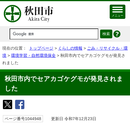
メニュー
現在の位置：
トップページ
>
くらしの情報
>
ごみ・リサイクル・環
境
>
環境学習・自然環境保全
> 秋田市内でセアカゴケグモが発見さ
れました
秋田市内でセアカゴケグモが発見されま
した
ページ番号1044948
更新日 令和7年12月23日