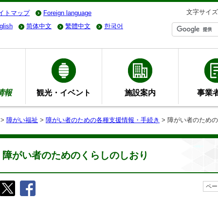
文字サイズ
イトマップ
Foreign language
glish
简体中文
繁體中文
한국어
情報
観光・イベント
施設案内
事業
>
障がい福祉
>
障がい者のための各種支援情報・手続き
> 障がい者のため
障がい者のためのくらしのしおり
ペー