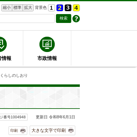
縮小
標準
拡大
背景色
者情報
市政情報
のくらしのしおり
更新日 令和8年6月1日
ジ番号1004948
大きな文字で印刷
印刷