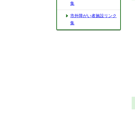
集
市外障がい者施設リンク
集