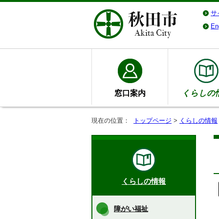
サ
En
窓口案内
くらしの
現在の位置：
トップページ
>
くらしの情報
くらしの情報
障がい福祉