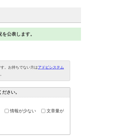
況を公表します。
要です。お持ちでない方は
アドビシステム
。
ください。
情報が少ない
文章量が