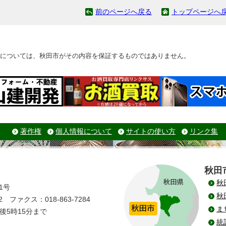
前のページへ戻る
トップページへ
については、秋田市がその内容を保証するものではありません。
著作権
個人情報について
サイトの使い方
リンク集
秋田
秋
1号
秋
 ファクス：018-863-7284
ま
後5時15分まで
統