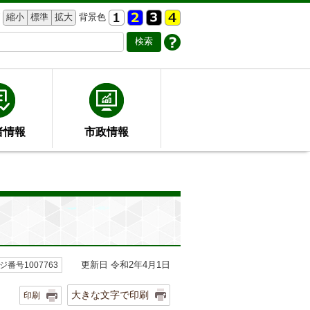
縮小
標準
拡大
背景色
者情報
市政情報
更新日 令和2年4月1日
ジ番号1007763
大きな文字で印刷
印刷