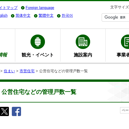
文字サイズ
イトマップ
Foreign language
glish
简体中文
繁體中文
한국어
情報
観光・イベント
施設案内
事業
>
住まい
>
市営住宅
> 公営住宅などの管理戸数一覧
公営住宅などの管理戸数一覧
ペー