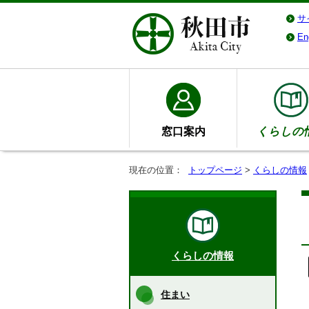
サ
En
窓口案内
くらしの
現在の位置：
トップページ
>
くらしの情報
くらしの情報
住まい