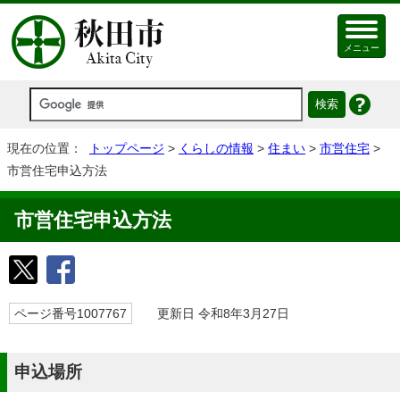
メニュー
現在の位置：
トップページ
>
くらしの情報
>
住まい
>
市営住宅
>
市営住宅申込方法
市営住宅申込方法
ページ番号1007767
更新日 令和8年3月27日
申込場所