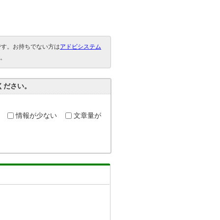
要です。お持ちでない方は
アドビシステム
。
ください。
情報が少ない
文章量が