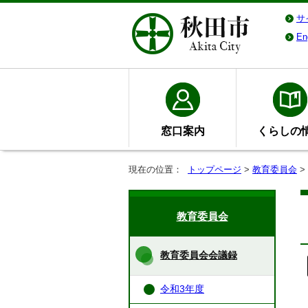
サ
En
窓口案内
くらしの
現在の位置：
トップページ
>
教育委員会
>
教育委員会
教育委員会会議録
令和3年度