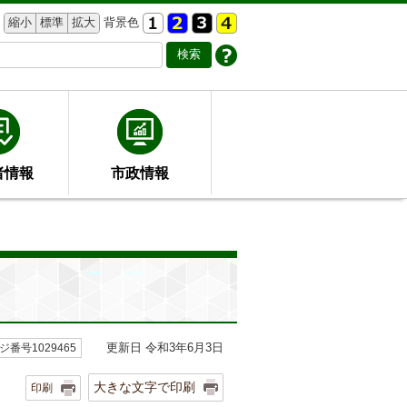
縮小
標準
拡大
背景色
者情報
市政情報
更新日 令和3年6月3日
ジ番号1029465
大きな文字で印刷
印刷