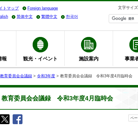
文字サイズ
イトマップ
Foreign language
glish
简体中文
繁體中文
한국어
情報
観光・イベント
施設案内
事業
教育委員会会議録
>
令和3年度
> 教育委員会会議録 令和3年度4月臨時会
教育委員会会議録 令和3年度4月臨時会
ペー