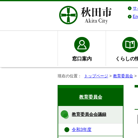
サ
En
窓口案内
くらしの
現在の位置：
トップページ
>
教育委員会
>
教育委員会
教育委員会会議録
令和3年度