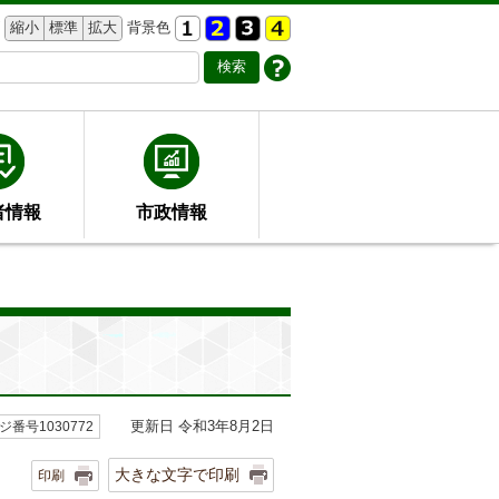
縮小
標準
拡大
背景色
者情報
市政情報
更新日 令和3年8月2日
ジ番号1030772
大きな文字で印刷
印刷