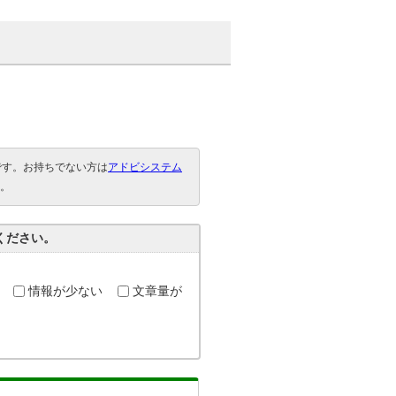
要です。お持ちでない方は
アドビシステム
。
ください。
情報が少ない
文章量が