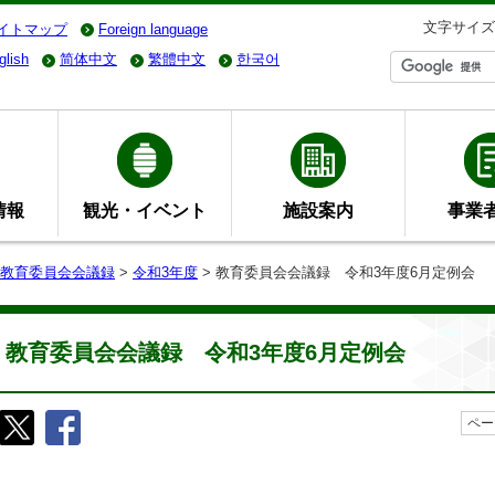
文字サイズ
イトマップ
Foreign language
glish
简体中文
繁體中文
한국어
情報
観光・イベント
施設案内
事業
教育委員会会議録
>
令和3年度
> 教育委員会会議録 令和3年度6月定例会
教育委員会会議録 令和3年度6月定例会
ペー