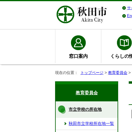
サ
En
窓口案内
くらしの
現在の位置：
トップページ
>
教育委員会
>
教育委員会
市立学校の所在地
秋田市立学校所在地一覧