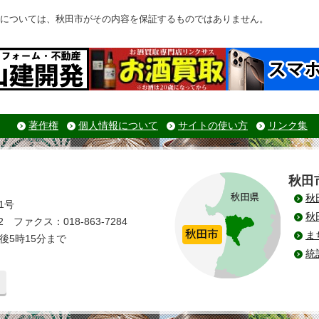
については、秋田市がその内容を保証するものではありません。
著作権
個人情報について
サイトの使い方
リンク集
秋田
秋
1号
秋
 ファクス：018-863-7284
ま
後5時15分まで
統