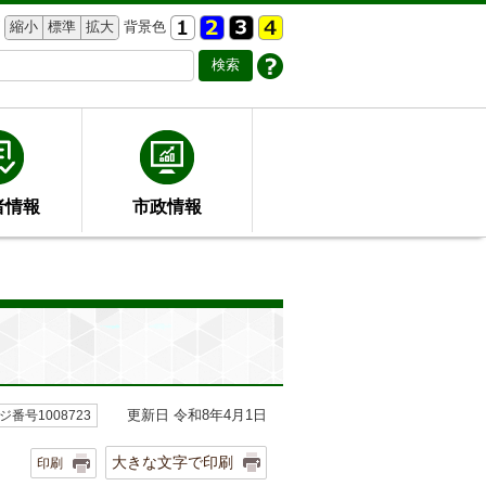
縮小
標準
拡大
背景色
者情報
市政情報
更新日 令和8年4月1日
ジ番号1008723
大きな文字で印刷
印刷