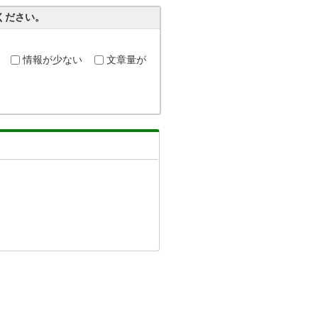
ください。
情報が少ない
文章量が