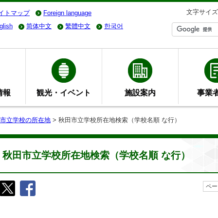
文字サイズ
イトマップ
Foreign language
glish
简体中文
繁體中文
한국어
情報
観光・イベント
施設案内
事業
市立学校の所在地
> 秋田市立学校所在地検索（学校名順 な行）
秋田市立学校所在地検索（学校名順 な行）
ペー