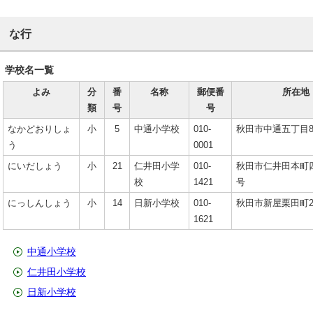
な行
学校名一覧
よみ
分
番
名称
郵便番
所在地
類
号
号
なかどおりしょ
小
5
中通小学校
010-
秋田市中通五丁目8
う
0001
にいだしょう
小
21
仁井田小学
010-
秋田市仁井田本町四
校
1421
号
にっしんしょう
小
14
日新小学校
010-
秋田市新屋栗田町2
1621
中通小学校
仁井田小学校
日新小学校