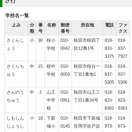
さ行
学校名一覧
よみ
分
番
名称
郵便
所在地
電話
ファ
類
号
番号
クス
さくらし
小
30
桜小
010-
秋田市桜四丁
018-
018-
ょう
学校
0042
目12番1号
833-
837-
3375
7927
さくらち
中
15
桜中
010-
秋田市桜台一
018-
018-
ゅう
学校
0059
丁目1番地1
837-
837-
5305
5306
さんのう
中
3
山王
010-
秋田市山王三
018-
018-
ちゅう
中学
0951
丁目1番24号
823-
823-
校
8361
8363
しもしん
小
18
下新
010-
秋田市下新城
018-
018-
じょうし
城小
0145
笠岡字佐戸反
873-
873-