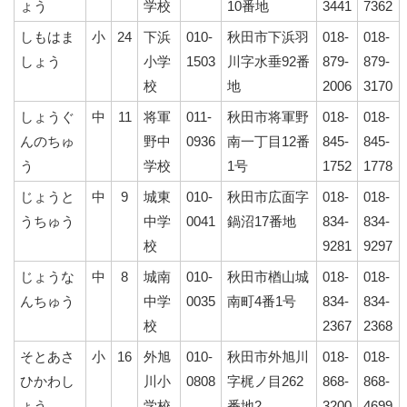
ょう
学校
10番地
3441
7362
しもはま
小
24
下浜
010-
秋田市下浜羽
018-
018-
しょう
小学
1503
川字水垂92番
879-
879-
校
地
2006
3170
しょうぐ
中
11
将軍
011-
秋田市将軍野
018-
018-
んのちゅ
野中
0936
南一丁目12番
845-
845-
う
学校
1号
1752
1778
じょうと
中
9
城東
010-
秋田市広面字
018-
018-
うちゅう
中学
0041
鍋沼17番地
834-
834-
校
9281
9297
じょうな
中
8
城南
010-
秋田市楢山城
018-
018-
んちゅう
中学
0035
南町4番1号
834-
834-
校
2367
2368
そとあさ
小
16
外旭
010-
秋田市外旭川
018-
018-
ひかわし
川小
0808
字梶ノ目262
868-
868-
ょう
学校
番地2
3200
4699