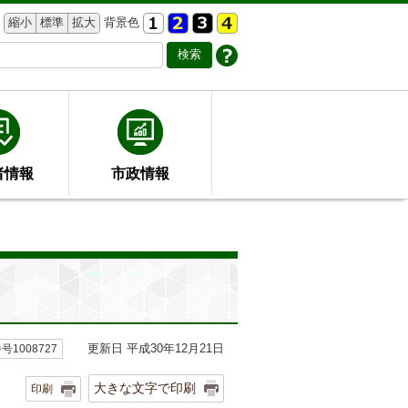
縮小
標準
拡大
背景色
者情報
市政情報
更新日 平成30年12月21日
1008727
大きな文字で印刷
印刷