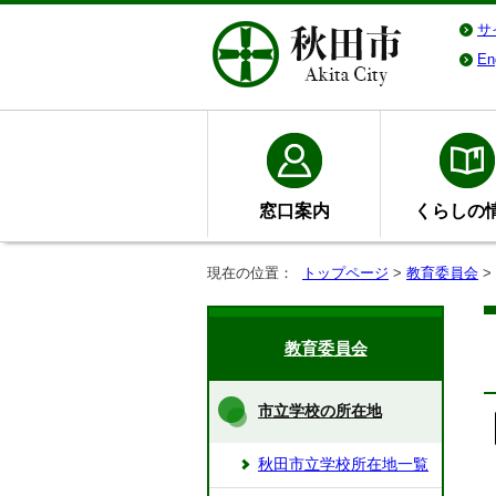
サ
En
窓口案内
くらしの
現在の位置：
トップページ
>
教育委員会
>
教育委員会
市立学校の所在地
秋田市立学校所在地一覧