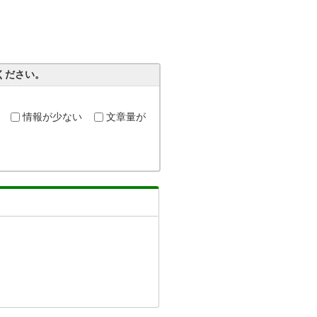
ください。
情報が少ない
文章量が