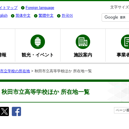
文字サイズ
イトマップ
Foreign language
glish
简体中文
繁體中文
한국어
情報
観光・イベント
施設案内
事業
市立学校の所在地
> 秋田市立高等学校ほか 所在地一覧
秋田市立高等学校ほか 所在地一覧
ページ番号