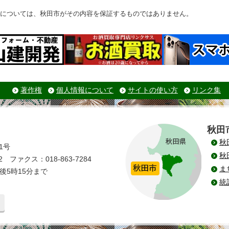
については、秋田市がその内容を保証するものではありません。
著作権
個人情報について
サイトの使い方
リンク集
秋田
秋
1号
秋
 ファクス：018-863-7284
ま
後5時15分まで
統