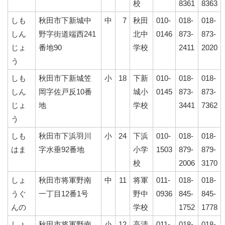
校
8361
8363
しも
秋田市下新城中
中
7
秋田
010-
018-
018-
しん
野字街道端西241
北中
0146
873-
873-
じょ
番地90
学校
2411
2020
う
しも
秋田市下新城笠
小
18
下新
010-
018-
018-
しん
岡字佐戸反10番
城小
0145
873-
873-
じょ
地
学校
3441
7362
う
しも
秋田市下浜羽川
小
24
下浜
010-
018-
018-
はま
字水垂92番地
小学
1503
879-
879-
校
2006
3170
しょ
秋田市将軍野南
中
11
将軍
011-
018-
018-
うぐ
一丁目12番1号
野中
0936
845-
845-
んの
学校
1752
1778
しょ
秋田市将軍野南
小
12
高清
011-
018-
018-