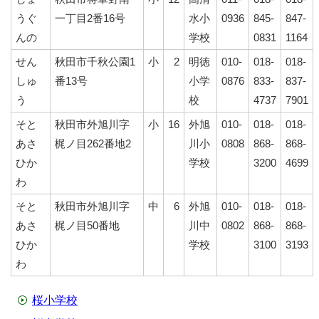
うぐ
一丁目2番16号
水小
0936
845-
847-
んの
学校
0831
1164
せん
秋田市千秋公園1
小
2
明徳
010-
018-
018-
しゅ
番13号
小学
0876
833-
837-
う
校
4737
7901
そと
秋田市外旭川字
小
16
外旭
010-
018-
018-
あさ
梶ノ目262番地2
川小
0808
868-
868-
ひか
学校
3200
4699
わ
そと
秋田市外旭川字
中
6
外旭
010-
018-
018-
あさ
梶ノ目50番地
川中
0802
868-
868-
ひか
学校
3100
3193
わ
桜小学校