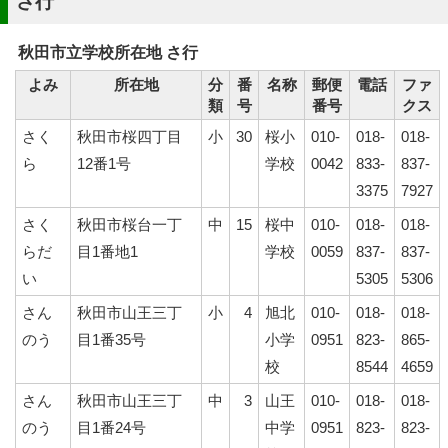
さ行
秋田市立学校所在地 さ行
よみ
所在地
分
番
名称
郵便
電話
ファ
類
号
番号
クス
さく
秋田市桜四丁目
小
30
桜小
010-
018-
018-
ら
12番1号
学校
0042
833-
837-
3375
7927
さく
秋田市桜台一丁
中
15
桜中
010-
018-
018-
らだ
目1番地1
学校
0059
837-
837-
い
5305
5306
さん
秋田市山王三丁
小
4
旭北
010-
018-
018-
のう
目1番35号
小学
0951
823-
865-
校
8544
4659
さん
秋田市山王三丁
中
3
山王
010-
018-
018-
のう
目1番24号
中学
0951
823-
823-