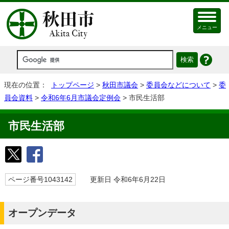
メニュー
現在の位置：
トップページ
>
秋田市議会
>
委員会などについて
>
委
員会資料
>
令和6年6月市議会定例会
> 市民生活部
市民生活部
ページ番号1043142
更新日 令和6年6月22日
オープンデータ