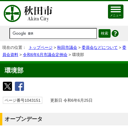
メニュー
現在の位置：
トップページ
>
秋田市議会
>
委員会などについて
>
委
員会資料
>
令和6年6月市議会定例会
> 環境部
環境部
ページ番号1043151
更新日 令和6年6月25日
オープンデータ