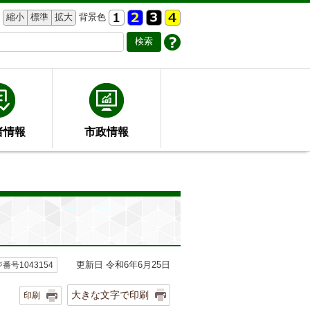
縮小
標準
拡大
背景色
者情報
市政情報
更新日 令和6年6月25日
番号1043154
大きな文字で印刷
印刷