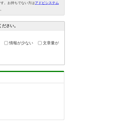
要です。お持ちでない方は
アドビシステム
。
ください。
情報が少ない
文章量が