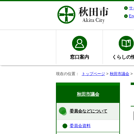
サ
En
窓口案内
くらしの
現在の位置：
トップページ
>
秋田市議会
>
秋田市議会
委員会などについて
委員会資料