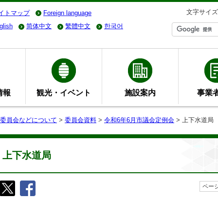
文字サイズ
イトマップ
Foreign language
glish
简体中文
繁體中文
한국어
情報
観光・イベント
施設案内
事業
委員会などについて
>
委員会資料
>
令和6年6月市議会定例会
> 上下水道局
上下水道局
ページ