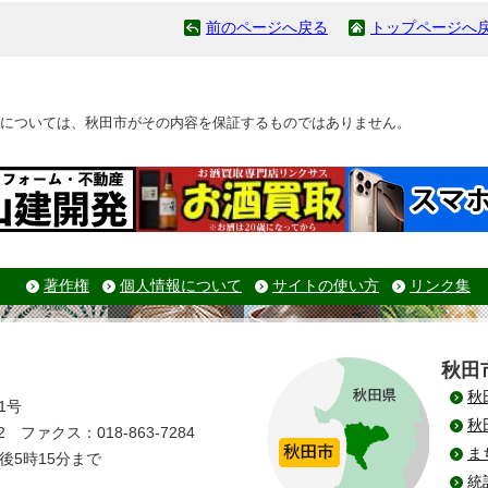
前のページへ戻る
トップページへ
については、秋田市がその内容を保証するものではありません。
著作権
個人情報について
サイトの使い方
リンク集
秋田
秋
1号
秋
 ファクス：018-863-7284
ま
後5時15分まで
統