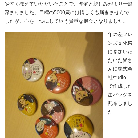
やすく教えていただいたことで、理解と親しみがより一層
深まりました。目標の5000歳には惜しくも届きませんで
したが、心を一つにして歌う貴重な機会となりました。
年の差フレ
ンズ文化祭
に参加いた
だいた皆さ
んに株式会
社studio-L
で作成した
缶バッジを
配布しまし
た