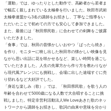
「運動」では、ゆったりとした動作で、高齢者から若者ま
で幅広く親しまれている太極拳を行いました。秋田市武術
太極拳連盟から3名の講師をお招きし、丁寧なご指導をい
ただいたことで初めての方でも安心して参加できました。
また、最後には「秋田県民歌」に合わせての剣舞をご披露
いただきました。
「食事」では、秋田の昔懐かしいおやつ「ばったら焼き」
を作り、モニターに映し出した秋田市の懐かしい映像を見
ながら思い出話に花を咲かせるなど、楽しい時間を過ごし
ていただきました。人生の先輩方から作り方を教わりなが
ら現代風アレンジにも挑戦し、会場に出した途端すぐに売
り切れるなど大好評でした。
「身近な楽しみ（歌）」では、「秋田県民歌」を歌う人の
年齢を合わせて5000歳になる人数で大合唱することに挑
戦しました。特定非営利活動法人We Loveあきた歌のネッ
トワークから講師をお招きし、歌詞の由来や意味を分かり