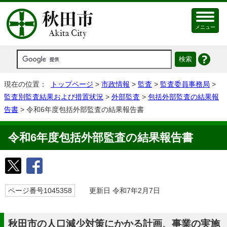
メニュー
現在の位置：
トップページ
>
市政情報
>
監査
>
監査委員事務局
>
監査別監査結果および措置状況
>
外部監査
>
包括外部監査の結果報
告書
> 令和6年度包括外部監査の結果報告書
令和6年度包括外部監査の結果報告書
ページ番号1045358
更新日 令和7年2月7日
秋田市の人口減少対策にかかる計画、事業の実施