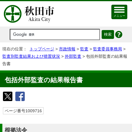
メニュー
現在の位置：
トップページ
>
市政情報
>
監査
>
監査委員事務局
>
監査別監査結果および措置状況
>
外部監査
> 包括外部監査の結果報
告書
包括外部監査の結果報告書
ページ番号1009716
根拠法令