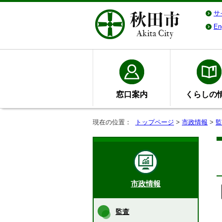
サ
En
窓口案内
くらしの
現在の位置：
トップページ
>
市政情報
>
監
市政情報
監査