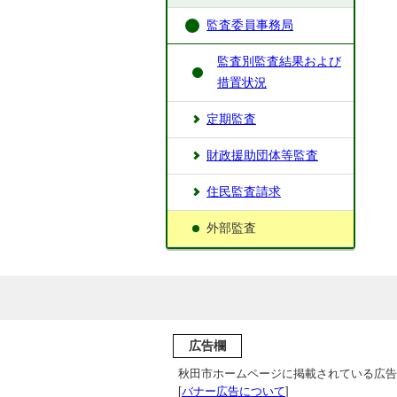
監査委員事務局
監査別監査結果および
措置状況
定期監査
財政援助団体等監査
住民監査請求
外部監査
広告欄
秋田市ホームページに掲載されている広告
[
バナー広告について
]