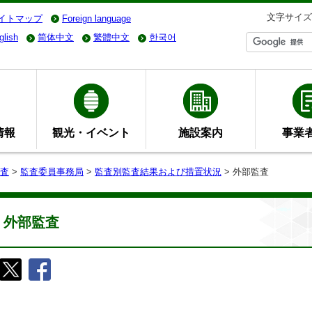
文字サイズ
イトマップ
Foreign language
glish
简体中文
繁體中文
한국어
情報
観光・イベント
施設案内
事業
査
>
監査委員事務局
>
監査別監査結果および措置状況
> 外部監査
外部監査