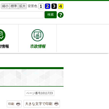
縮小
標準
拡大
背景色
者情報
市政情報
ページ番号1011723
大きな文字で印刷
印刷