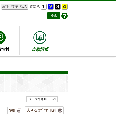
縮小
標準
拡大
背景色
者情報
市政情報
ページ番号1011679
大きな文字で印刷
印刷