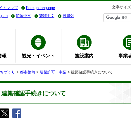
文字サイズ
イトマップ
Foreign language
glish
简体中文
繁體中文
한국어
情報
観光・イベント
施設案内
事業
ちづくり
>
都市整備
>
建築許可・申請
> 建築確認手続きについて
建築確認手続きについて