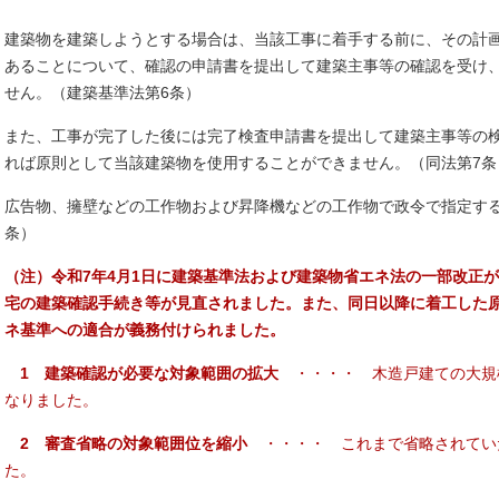
建築物を建築しようとする場合は、当該工事に着手する前に、その計
あることについて、確認の申請書を提出して建築主事等の確認を受け
せん。（建築基準法第6条）
また、工事が完了した後には完了検査申請書を提出して建築主事等の
れば原則として当該建築物を使用することができません。（同法第7条
広告物、擁壁などの工作物および昇降機などの工作物で政令で指定する
条）
（注）令和7年4月1日に建築基準法および建築物省エネ法の一部改正
宅の建築確認手続き等が見直されました。また、同日以降に着工した
ネ基準への適合が義務付けられました。
1 建築確認が必要な対象範囲の拡大
・・・・ 木造戸建ての大規
なりました。
2 審査省略の対象範囲位を縮小
・・・・ これまで省略されてい
た。