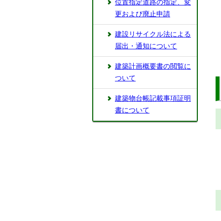
位置指定道路の指定、変
更および廃止申請
建設リサイクル法による
届出・通知について
建築計画概要書の閲覧に
ついて
建築物台帳記載事項証明
書について