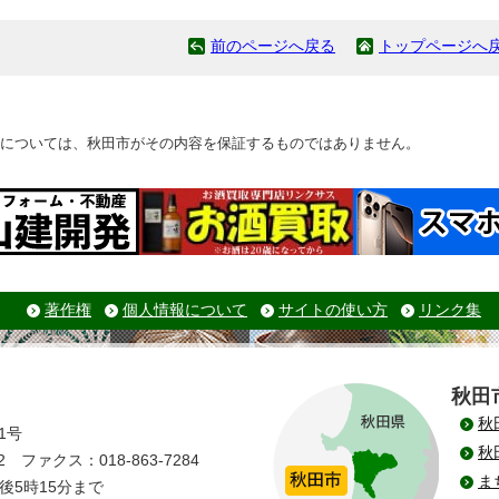
前のページへ戻る
トップページへ
については、秋田市がその内容を保証するものではありません。
著作権
個人情報について
サイトの使い方
リンク集
秋田
秋
1号
秋
 ファクス：018-863-7284
ま
後5時15分まで