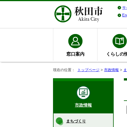
サ
En
窓口案内
くらしの
現在の位置：
トップページ
>
市政情報
>
ま
市政情報
まちづくり