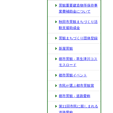
景観重要建造物等保存事
業費補助金について
秋田市景観まちづくり活
動支援助成金
景観まちづくり団体登録
新屋景観
都市景観 - 草生津川コス
モスロード
都市景観イベント
市民が選ぶ都市景観賞
都市景観 - 道路愛称
第11回市民に親しまれる
道路愛称