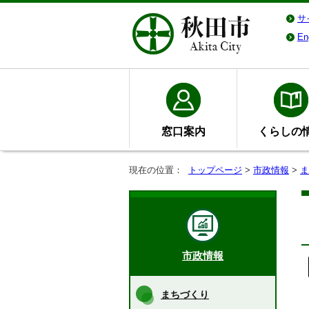
サ
En
窓口案内
くらしの
現在の位置：
トップページ
>
市政情報
>
ま
市政情報
まちづくり