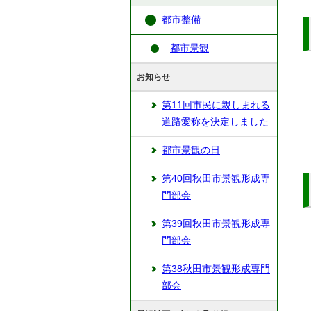
都市整備
都市景観
お知らせ
第11回市民に親しまれる
道路愛称を決定しました
都市景観の日
第40回秋田市景観形成専
門部会
第39回秋田市景観形成専
門部会
第38秋田市景観形成専門
部会