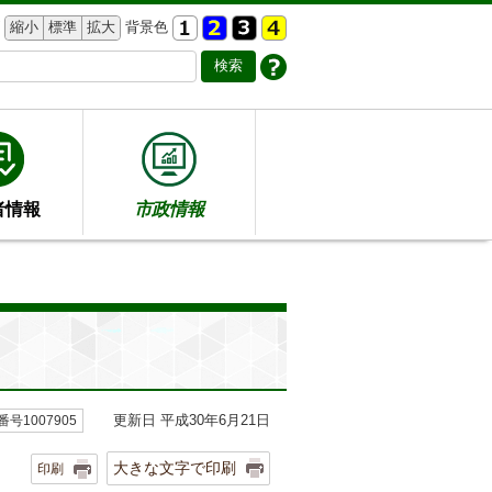
縮小
標準
拡大
背景色
者情報
市政情報
更新日 平成30年6月21日
号1007905
大きな文字で印刷
印刷