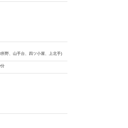
御所野、山手台、四ツ小屋、上北手)
0分