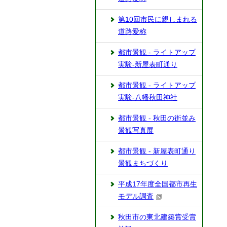
第10回市民に親しまれる
道路愛称
都市景観 - ライトアップ
実験-新屋表町通り
都市景観 - ライトアップ
実験-八幡秋田神社
都市景観 - 秋田の街並み
景観写真展
都市景観 - 新屋表町通り
景観まちづくり
平成17年度全国都市再生
モデル調査
秋田市の東北建築賞受賞