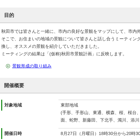
目的
秋田市では皆さんと一緒に、市内の良好な景観をマップにして、市内外
そこで、お住まいの地域の景観について皆さんと話し合うミーティン
換し、オススメの景観を紹介していただきました。
ミーティングの結果は「(仮称)秋田市景観計画」に反映します。
景観形成の取り組み
開催概要
対象地域
東部地域
(手形、手形山、東通、横森、桜、桜台
面、蛇野、新藤田、下北手、濁川、添川
開催日時
8月27日（月曜日）18時30分から20時3