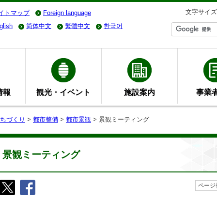
文字サイズ
イトマップ
Foreign language
glish
简体中文
繁體中文
한국어
情報
観光・イベント
施設案内
事業
ちづくり
>
都市整備
>
都市景観
> 景観ミーティング
景観ミーティング
ページ番