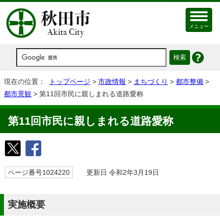
メニュー
現在の位置：
トップページ
>
市政情報
>
まちづくり
>
都市整備
>
都市景観
> 第11回市民に親しまれる道路愛称
第11回市民に親しまれる道路愛称
ページ番号1024220
更新日 令和2年3月19日
実施概要