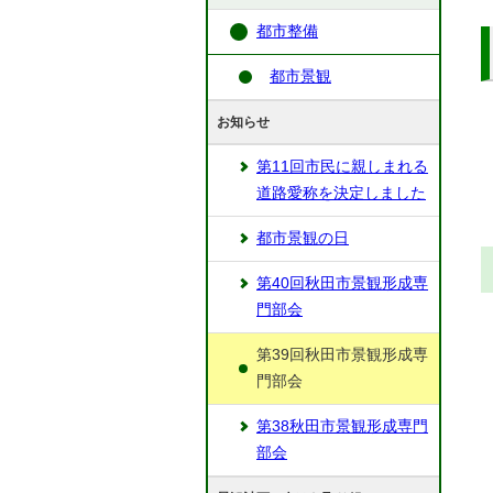
都市整備
都市景観
お知らせ
第11回市民に親しまれる
道路愛称を決定しました
都市景観の日
第40回秋田市景観形成専
門部会
第39回秋田市景観形成専
門部会
第38秋田市景観形成専門
部会