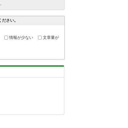
。
ください。
情報が少ない
文章量が