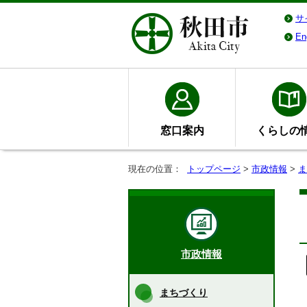
サ
En
窓口案内
くらしの
現在の位置：
トップページ
>
市政情報
>
ま
市政情報
まちづくり