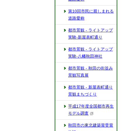
第10回市民に親しまれる
道路愛称
都市景観 - ライトアップ
実験-新屋表町通り
都市景観 - ライトアップ
実験-八幡秋田神社
都市景観 - 秋田の街並み
景観写真展
都市景観 - 新屋表町通り
景観まちづくり
平成17年度全国都市再生
モデル調査
秋田市の東北建築賞受賞