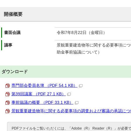
開催概要
書面会議
令和7年8月22日（金曜日）
議事
景観重要建造物等に関する必要事項につ
助金事前協議について）
ダウンロード
専門部会委員名簿 （PDF 54.1 KB）
第39回議案 （PDF 27.1 KB）
事前協議の概要 （PDF 33.1 KB）
景観重要建造物等に関する必要事項の調査および審議の承認について （
PDFファイルをご覧いただくには、「Adobe（R） Reader（R）」が必