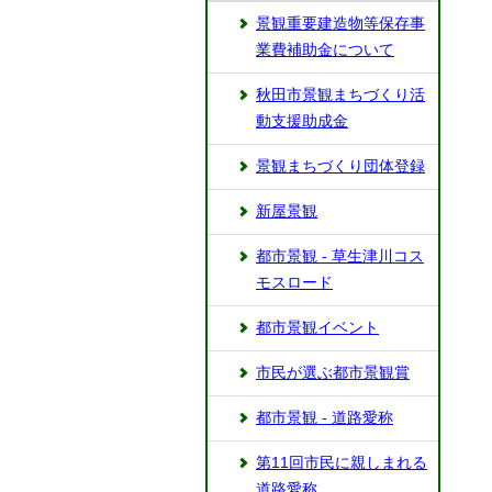
景観重要建造物等保存事
業費補助金について
秋田市景観まちづくり活
動支援助成金
景観まちづくり団体登録
新屋景観
都市景観 - 草生津川コス
モスロード
都市景観イベント
市民が選ぶ都市景観賞
都市景観 - 道路愛称
第11回市民に親しまれる
道路愛称