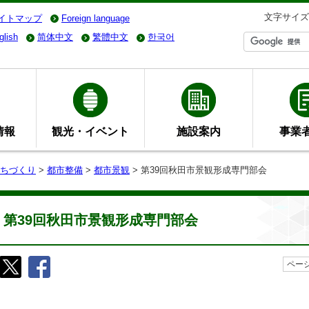
文字サイズ
イトマップ
Foreign language
glish
简体中文
繁體中文
한국어
情報
観光・イベント
施設案内
事業
ちづくり
>
都市整備
>
都市景観
> 第39回秋田市景観形成専門部会
第39回秋田市景観形成専門部会
ページ