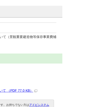
いて（景観重要建造物等保存事業費補
PDF 77.0 KB）
要です。お持ちでない方は
アドビシステム