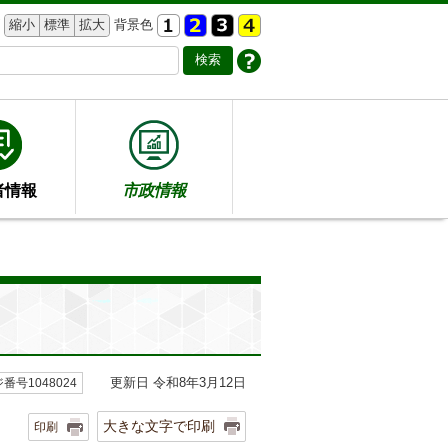
縮小
標準
拡大
背景色
者情報
市政情報
更新日 令和8年3月12日
番号1048024
大きな文字で印刷
印刷