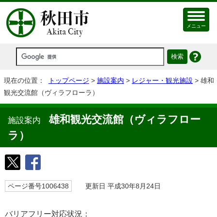
メニュー
現在の位置：
トップページ
>
施設案内
>
レジャー・観光施設
> 雄和
観光交流館（ヴィラフローラ）
雄和観光交流館（ヴィラフロー
施設案内
ラ）
ページ番号1006438
更新日 平成30年8月24日
バリアフリー対応状況：