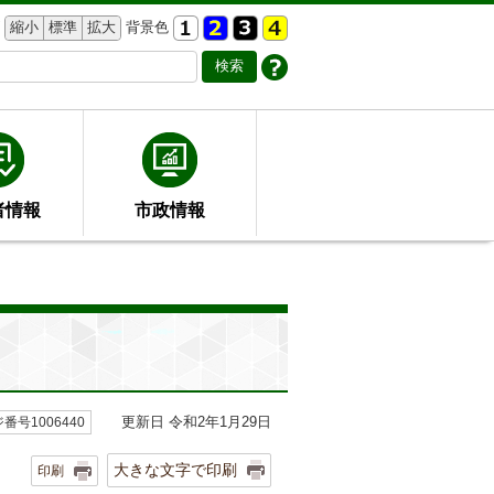
縮小
標準
拡大
背景色
者情報
市政情報
更新日 令和2年1月29日
番号1006440
大きな文字で印刷
印刷