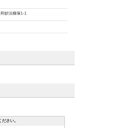
市雄和妙法糠塚1-1
ください。