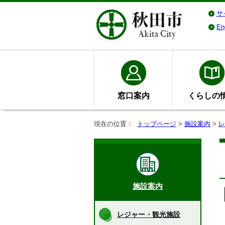
サ
En
窓口案内
くらしの
現在の位置：
トップページ
>
施設案内
>
レ
施設案内
レジャー・観光施設