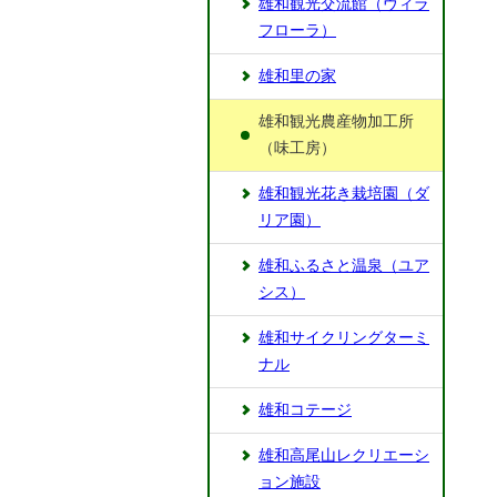
雄和観光交流館（ヴィラ
フローラ）
雄和里の家
雄和観光農産物加工所
（味工房）
雄和観光花き栽培園（ダ
リア園）
雄和ふるさと温泉（ユア
シス）
雄和サイクリングターミ
ナル
雄和コテージ
雄和高尾山レクリエーシ
ョン施設