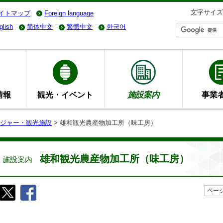
文字サイズ
イトマップ
Foreign language
glish
简体中文
繁體中文
한국어
情報
観光・イベント
施設案内
事業
ジャー・観光施設
> 雄和観光農産物加工所（味工房）
雄和観光農産物加工所（味工房）
施設案内
ページ