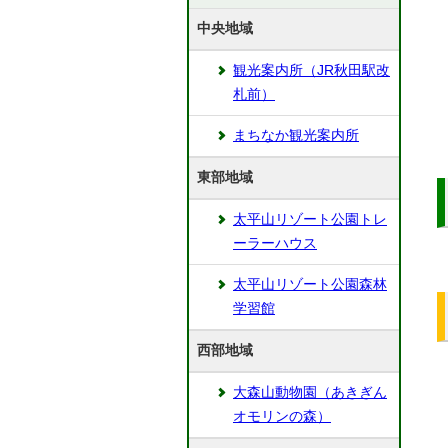
中央地域
観光案内所（JR秋田駅改
札前）
まちなか観光案内所
東部地域
太平山リゾート公園トレ
ーラーハウス
太平山リゾート公園森林
学習館
西部地域
大森山動物園（あきぎん
オモリンの森）