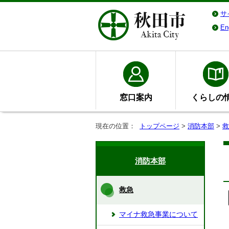
サ
En
窓口案内
くらしの
現在の位置：
トップページ
>
消防本部
>
救
消防本部
救急
マイナ救急事業について