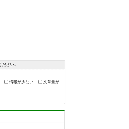
ください。
情報が少ない
文章量が