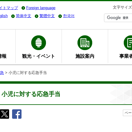
文字サイズ
イトマップ
Foreign language
glish
简体中文
繁體中文
한국어
情報
観光・イベント
施設案内
事業
急
> 小児に対する応急手当
小児に対する応急手当
ペー