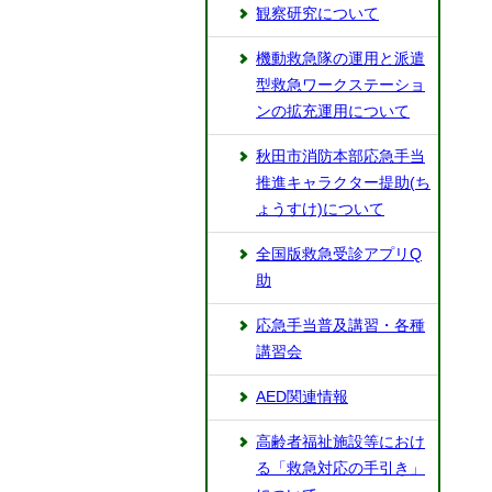
観察研究について
機動救急隊の運用と派遣
型救急ワークステーショ
ンの拡充運用について
秋田市消防本部応急手当
推進キャラクター提助(ち
ょうすけ)について
全国版救急受診アプリQ
助
応急手当普及講習・各種
講習会
AED関連情報
高齢者福祉施設等におけ
る「救急対応の手引き」