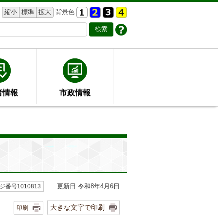
縮小
標準
拡大
背景色
者情報
市政情報
更新日 令和8年4月6日
ジ番号1010813
大きな文字で印刷
印刷