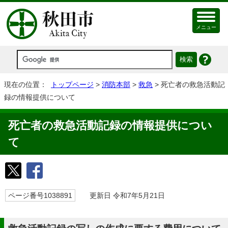
メニュー
現在の位置：
トップページ
>
消防本部
>
救急
> 死亡者の救急活動記
録の情報提供について
死亡者の救急活動記録の情報提供につい
て
ページ番号1038891
更新日 令和7年5月21日