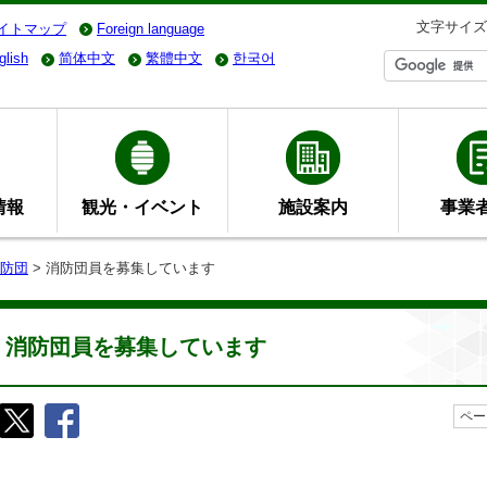
文字サイズ
イトマップ
Foreign language
glish
简体中文
繁體中文
한국어
情報
観光・イベント
施設案内
事業
防団
> 消防団員を募集しています
消防団員を募集しています
ペー