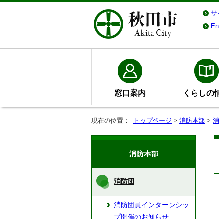
サ
En
窓口案内
くらしの
現在の位置：
トップページ
>
消防本部
>
消
消防本部
消防団
消防団員インターンシッ
プ開催のお知らせ