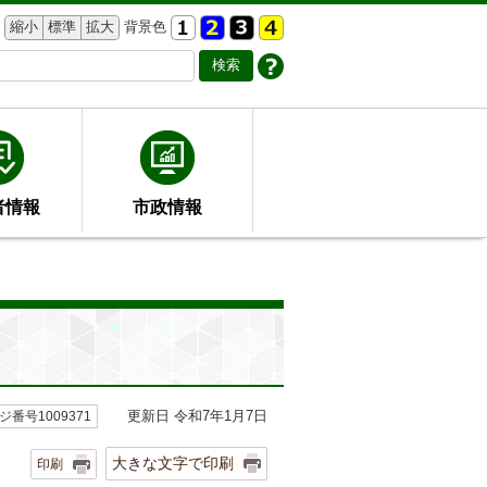
縮小
標準
拡大
背景色
者情報
市政情報
更新日 令和7年1月7日
ジ番号1009371
大きな文字で印刷
印刷