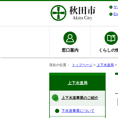
サ
En
窓口案内
くらしの
現在の位置：
トップページ
>
上下水道局
>
上下水道局
上下水道事業のご紹介
下水道事業について