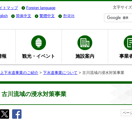
文字サイズ
イトマップ
Foreign language
glish
简体中文
繁體中文
한국어
情報
観光・イベント
施設案内
事業
上下水道事業のご紹介
>
下水道事業について
> 古川流域の浸水対策事業
古川流域の浸水対策事業
ページ