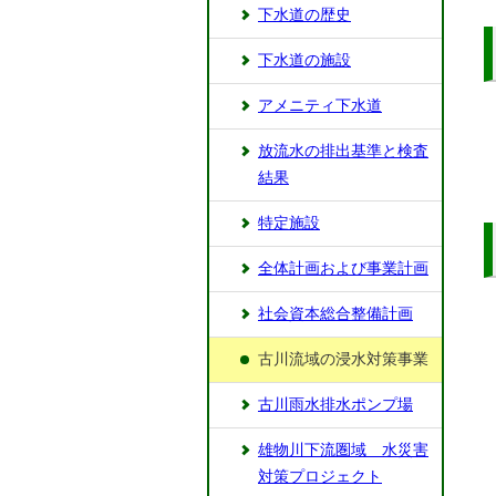
下水道の歴史
下水道の施設
アメニティ下水道
放流水の排出基準と検査
結果
特定施設
全体計画および事業計画
社会資本総合整備計画
古川流域の浸水対策事業
古川雨水排水ポンプ場
雄物川下流圏域 水災害
対策プロジェクト