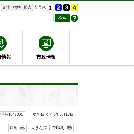
縮小
標準
拡大
背景色
者情報
市政情報
更新日 令和6年6月13日
番号1043091
大きな文字で印刷
印刷